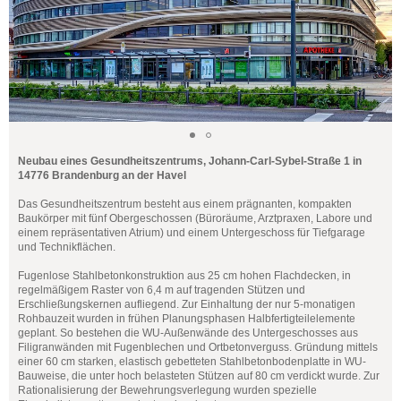
Neubau eines Gesundheitszentrums, Johann-Carl-Sybel-Straße 1 in
14776 Brandenburg an der Havel
Das Gesundheitszentrum besteht aus einem prägnanten, kompakten
Baukörper mit fünf Obergeschossen (Büroräume, Arztpraxen, Labore und
einem repräsentativen Atrium) und einem Untergeschoss für Tiefgarage
und Technikflächen.
Fugenlose Stahlbetonkonstruktion aus 25 cm hohen Flachdecken, in
regelmäßigem Raster von 6,4 m auf tragenden Stützen und
Erschließungskernen aufliegend. Zur Einhaltung der nur 5-monatigen
Rohbauzeit wurden in frühen Planungsphasen Halbfertigteilelemente
geplant. So bestehen die WU-Außenwände des Untergeschosses aus
Filigranwänden mit Fugenblechen und Ortbetonverguss. Gründung mittels
einer 60 cm starken, elastisch gebetteten Stahlbetonbodenplatte in WU-
Bauweise, die unter hoch belasteten Stützen auf 80 cm verdickt wurde. Zur
Rationalisierung der Bewehrungsverlegung wurden spezielle