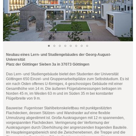
Neubau eines Lern- und Studiengebäudes der Georg-August-
Universität
Platz der Göttinger Sieben 3a in 37073 Göttingen
Das Lern- und Studiengebäude bietet den Studenten der Universität
Göttingen 650 Einzel- und Gruppenarbeitsplätze zum Selbststudium. Es ist
ein nach Osten offenes U-förmiges, 4-geschossiges Gebäude mit einer
Gesamthöhe von 14 m. Die äußeren Flügelabmessungen betragen im
Norden 45 m, im Westen 63 m und im Süden 35 m bei konstanter
Flügelbreite von 9 m.
Bauweise: Fugenloser Stahlbetonskelettbau mit punktgestützten
Flachdecken, dessen Stützen- und Wandraster auf eine flexible
Umnutzung abgestimmt ist. Große Auskragungen mit 12 m spannenden,
vorgespannten Flachdecken. Verringerung der Verformung der
Auskragungen durch Überhöhung der angrenzenden tragenden Bauteile.
Im Haupteingangsbereich sind die Zwischenebenen, die Treppe und die