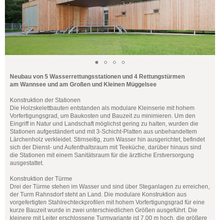
Neubau von 5 Wasserrettungsstationen und 4 Rettungstürmen
am Wannsee und am Großen und Kleinen Müggelsee
Konstruktion der Stationen
Die Holzskelettbauten entstanden als modulare Kleinserie mit hohem
Vorfertigungsgrad, um Baukosten und Bauzeit zu minimieren. Um den
Eingriff in Natur und Landschaft möglichst gering zu halten, wurden die
Stationen aufgeständert und mit 3-Schicht-Platten aus unbehandeltem
Lärchenholz verkleidet. Stirnseitig, zum Wasser hin ausgerichtet, befindet
sich der Dienst- und Aufenthaltsraum mit Teeküche, darüber hinaus sind
die Stationen mit einem Sanitätsraum für die ärztliche Erstversorgung
ausgestattet.
Konstruktion der Türme
Drei der Türme stehen im Wasser und sind über Steganlagen zu erreichen,
der Turm Rahnsdorf steht an Land. Die modulare Konstruktion aus
vorgefertigten Stahlrechteckprofilen mit hohem Vorfertigungsgrad für eine
kurze Bauzeit wurde in zwei unterschiedlichen Größen ausgeführt. Die
kleinere mit Leiter erschlossene Turmvariante ist 7,00 m hoch, die größere