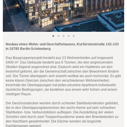
Neubau eines Wohn- und Geschäftshauses, Kurfürstenstraße 142-143
in 10785 Berlin-Schöneberg
Das Baugruppenprojekt besteht aus 23 Wohneinheiten auf insgesamt
3400 m². Das Gebäude besteht aus 6 Türmen, die den angrenzenden
Straßen folgend angeordnet sind. Dadurch wird ein Halbkreis um den
Innenhof geformt, der die Gemeinschaft zwischen den Bewohnern fördern
soll. Die Türme überlappen sich sowohl vertikal als auch horizontal. Es gibt
keine klaren Grenzen zwischen den verschiedenen Wohneinheiten.
Innerhalb der Überlappungen hat jedes einzelne Apartment individuelle
räumliche Bedingungen, sie bestehen aus einem sehr hohen und einem
niedrigen Raum.
Die Geschossdecken werden durch schlanke Stahlbetondecken gebildet,
die in den Überlappungsbereichen der sechs Kerne auf sehr schlanken
Stahlbeton- bzw. Verbundstützen aufliegen. Die Aussteifung der vielen
Schollen wird durch zwei Treppenhauskerne sowie den Brandwänden zu
den Nachbarn gewährleistet. Die Dächer werden als begrünte
Dachterrassen geplant.